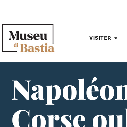
VISITER
Napoléon 
Corse oub