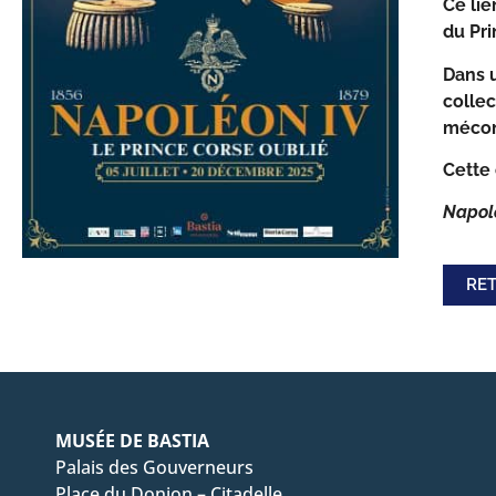
Ce lie
du Pri
Dans u
collec
méco
Cette
Napolé
RET
MUSÉE DE BASTIA
Palais des Gouverneurs
Place du Donjon – Citadelle