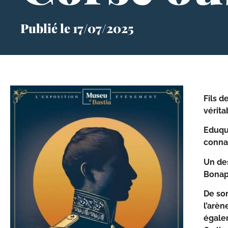
Publié le
17/07/2025
Fils d
vérita
Eduqué
connaî
Un des
Bonap
De son
l’arèn
égalem