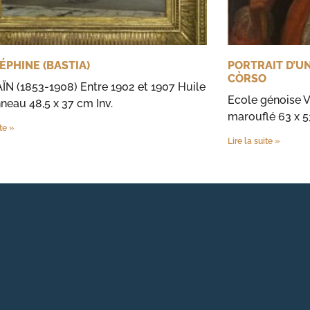
ÉPHINE (BASTIA)
PORTRAIT D’U
CÒRSO
ÏN (1853-1908) Entre 1902 et 1907 Huile
Ecole génoise V
neau 48,5 x 37 cm Inv.
marouflé 63 x 5
ite »
Lire la suite »
s Options
ètres de confidentialité, en garantissant la conformité avec le