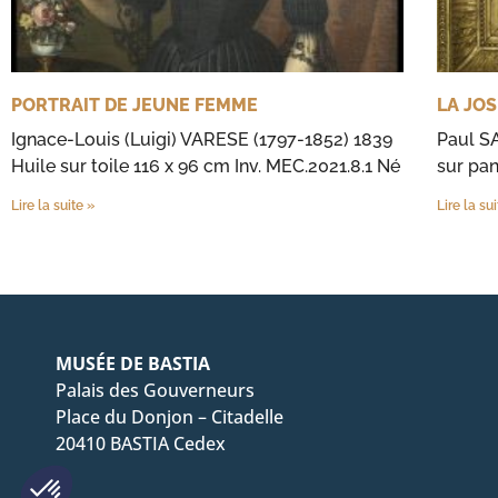
PORTRAIT DE JEUNE FEMME
LA JOS
Ignace-Louis (Luigi) VARESE (1797-1852) 1839
Paul SA
Huile sur toile 116 x 96 cm Inv. MEC.2021.8.1 Né
sur pan
Lire la suite »
Lire la su
MUSÉE DE BASTIA
Palais des Gouverneurs
Place du Donjon – Citadelle
20410 BASTIA Cedex
Plateforme de Gestion du Consentement : Personnalisez vo
Axeptio consent
Notre plateforme vous permet d'adapter et de gérer vos param