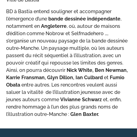
BD à Bastia entend souligner et accompagner
l’émergence d’une
bande dessinée indépendante
,
notamment en
Angleterre
, où, autour de maisons
d’édition comme Nobrow et Selfmadehero …,
s’organise un nouveau paysage de la bande dessinée
outre-Manche. Un paysage multiple, où les auteurs
passent du récit séquentiel à l’illustration, avec un
pouvoir créatif qui repousse les limites des genres.
Ainsi, on pourra découvrir
Nick White, Ben Newman,
Karrie Fransman, Glyn Dillon, Ian Culbard
et
Fumio
Obata
entre autres. Les rencontres veulent aussi
saluer la vitalité de l’illustration jeunesse avec de
jeunes auteurs comme
Vivianne Schwarz
et, enfin,
rendre hommage à l’un des plus grands noms de
l’illustration outre-Manche :
Glen Baxter.